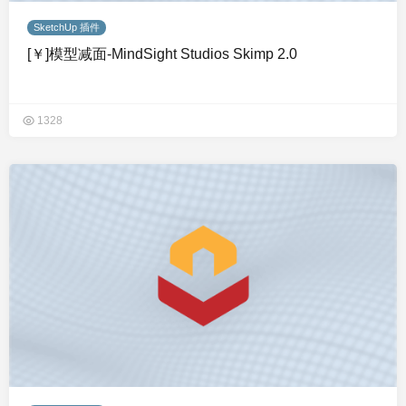
SketchUp 插件
[￥]模型减面-MindSight Studios Skimp 2.0
1328